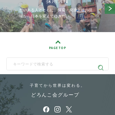
採用情報
想いある人とともに、保育・発達支援の現
場から日本を変えてゆきたい。
PAGE TOP
When autocomplete results are available use up and down arrows t
子育てから
世界は変わる。
どろんこ会グループ
別ウィンドウで開きます
別ウィンドウで開きます
別ウィンドウで開きます