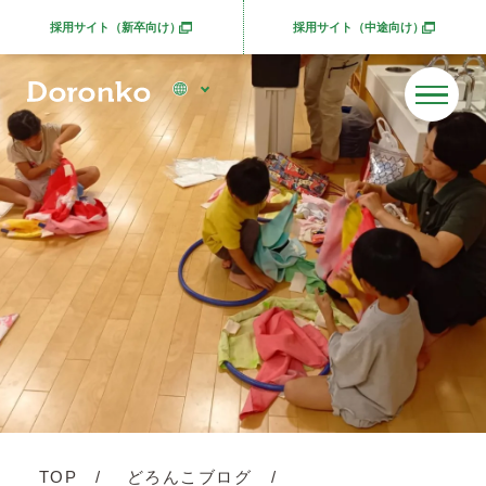
採用サイト（新卒向け）
採用サイト（中途向け）
別ウィンドウで開きます
別ウィンドウで開きま
TOP
どろんこブログ