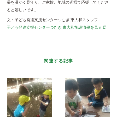
長を温かく見守り、ご家族、地域の皆様で応援してくださ
ると嬉しいです。
文：子ども発達支援センターつむぎ 東大和スタッフ
別ウィ
子ども発達支援センターつむぎ 東大和施設情報を見る
関連する記事