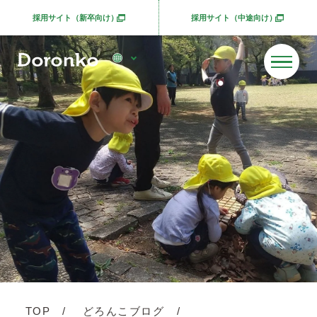
採用サイト（新卒向け）
採用サイト（中途向け）
別ウィンドウで開きます
別ウィンドウで開きま
TOP
どろんこブログ