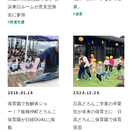
浜東口ルームが意見交換
展」
会に参加
#保育
#発達支援
2016.01.14
2024.12.26
保育園で魚解体ショ
日高どろんこ学童の卒業
ー！？板橋仲町どろんこ
生が未来の保育士に 日
保育園が日経DUALに掲
高どろんこ保育園で保育
載
実習