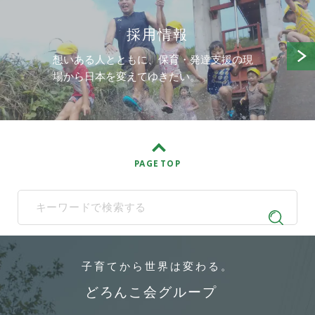
採用情報
想いある人とともに、保育・発達支援の現
場から日本を変えてゆきたい。
PAGE TOP
When autocomplete results are available use up and down arrows t
子育てから
世界は変わる。
どろんこ会グループ