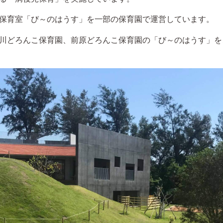
保育室「び～のはうす」を一部の保育園で運営しています。
川どろんこ保育園、前原どろんこ保育園の「び～のはうす」を