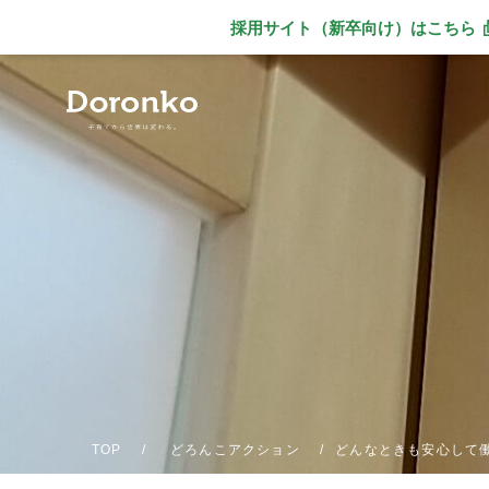
採用サイト（新卒向け）
はこちら
別ウィンドウで
TOP
どろんこアクション
どんなときも安心して