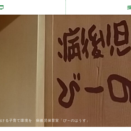
開きます
働ける子育て環境を 病後児保育室「び～のはうす」