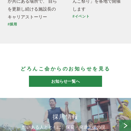
が共にある場所で、 自ら
んこ祭り」を各地で開催
を更新し続ける施設長の
します
キャリアストーリー
#イベント
#採用
どろんこ会からのお知らせを見る
お知らせ一覧へ
採用情報
想いある人とともに、保育・発達支援の現