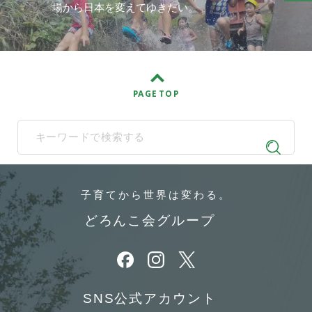
場から日本を変えてゆきたい。
PAGE TOP
When autocomplete results are available use up and down arrows t
子育てから
世界は変わる。
どろんこ会グループ
別ウィンドウで開きます
別ウィンドウで開きます
別ウィンドウで開きます
SNS公式アカウント