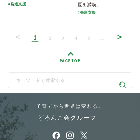
夏を満喫」
#発達支援
#発達支援
<
>
1
2
3
4
5
...
PAGE TOP
When autocomplete results are available use up and down arrows t
子育てから
世界は変わる。
どろんこ会グループ
別ウィンドウで開きます
別ウィンドウで開きます
別ウィンドウで開きます