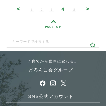
<
>
4
1
2
3
5
PAGE TOP
When autocomplete results are available use up and down arrows t
子育てから
世界は変わる。
どろんこ会グループ
別ウィンドウで開きます
別ウィンドウで開きます
別ウィンドウで開きます
SNS公式アカウント